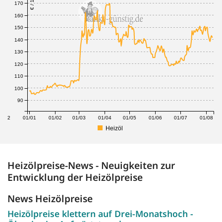
170
160
150
140
130
120
110
100
90
1/12
01/01
01/02
01/03
01/04
01/05
01/06
01/07
01/08
Heizöl
Heizölpreise-News - Neuigkeiten zur
Entwicklung der Heizölpreise
News Heizölpreise
Heizölpreise klettern auf Drei-Monatshoch -