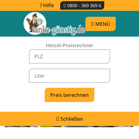
Hilfe
0800 - 369 369 6
MENÜ
Heizöl-Preisrechner
Heizölpreise Großheubach -
vergleichen & günstig tanken
Schließen