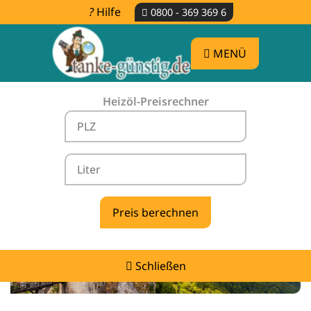
Hilfe
0800 - 369 369 6
MENÜ
Heizöl-Preisrechner
Heizölpreise Großbettlingen -
vergleichen & günstig tanken
Schließen