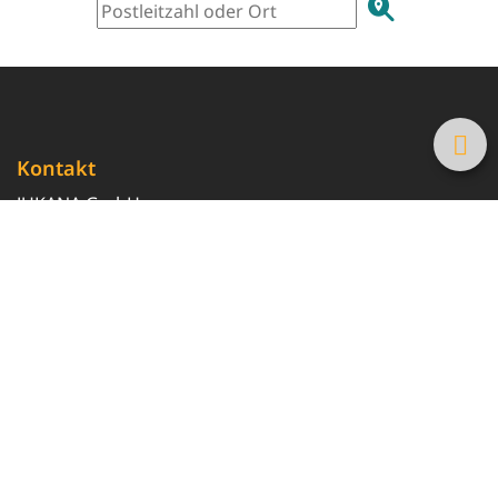
Kontakt
JUKANA GmbH
0800 369 369 6
info@tanke-guenstig.de
Quicklinks
Über uns
Magazin
Heizöl-Preisrechner
Tankstellensuche
Newsletter erhalten