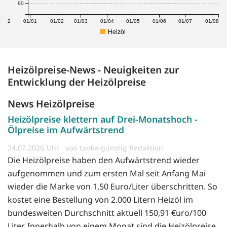
90
1/12
01/01
01/02
01/03
01/04
01/05
01/06
01/07
01/08
Heizöl
Heizölpreise-News - Neuigkeiten zur
Entwicklung der Heizölpreise
News Heizölpreise
Heizölpreise klettern auf Drei-Monatshoch -
Ölpreise im Aufwärtstrend
24.07.2026
von tanke-günstig Redaktion
Die Heizölpreise haben den Aufwärtstrend wieder
aufgenommen und zum ersten Mal seit Anfang Mai
wieder die Marke von 1,50 Euro/Liter überschritten. So
kostet eine Bestellung von 2.000 Litern Heizöl im
bundesweiten Durchschnitt aktuell 150,91 €uro/100
Liter. Innerhalb von einem Monat sind die Heizölpreise