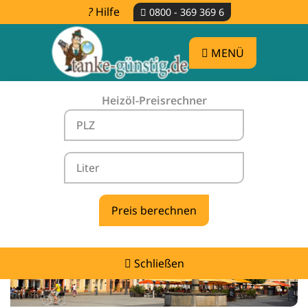
Hilfe
0800 - 369 369 6
MENÜ
Heizöl-Preisrechner
Heizölpreise Groß Schacksdorf-
Simmersdorf -
vergleichen & günstig tanken
Schließen