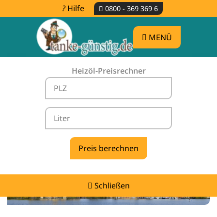
Hilfe
0800 - 369 369 6
MENÜ
Heizöl-Preisrechner
Heizölpreise Groß Molzahn -
vergleichen & günstig tanken
Schließen