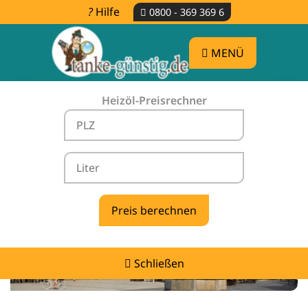
Hilfe
0800 - 369 369 6
MENÜ
Heizöl-Preisrechner
Heizölpreise Groß Döbbern -
vergleichen & günstig tanken
Schließen