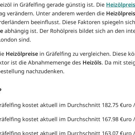
eizöl in Gräfelfing gerade günstig ist. Die
Heizölprei
n Tag verändern. Unter anderem werden die
Heizölprei
örderländern beeinflusst. Diese Faktoren spiegeln sic
se
abhängig ist. Der Rohölpreis bildet sich an den in
London sind.
die
Heizölpreise
in Gräfelfing zu vergleichen. Diese 
aktor ist die Abnahmemenge des
Heizöls
. Da mit st
lbestellung nachzudenken.
?
räfelfing kostet aktuell im Durchschnitt 182.75 €uro / 
räfelfing kostet aktuell im Durchschnitt 167.98 €uro / 
räfelfing kostet aktuell im Durchschnitt 163.07 €uro / 