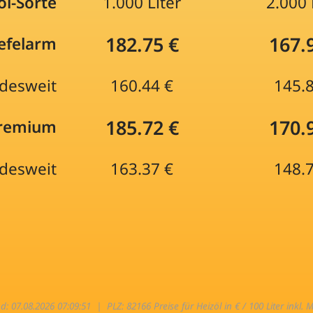
öl-Sorte
1.000 Liter
2.000 
182.75 €
167.
efelarm
desweit
160.44 €
145.
185.72 €
170.
Premium
desweit
163.37 €
148.
nd: 07.08.2026 07:09:51 |
PLZ: 82166 Preise für Heizöl in € / 100 Liter inkl. 