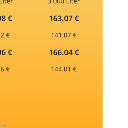
Liter
3.000 Liter
98 €
163.07 €
82 €
141.07 €
96 €
166.04 €
76 €
144.01 €
MwSt.