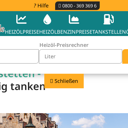
Hilfe
0800 - 369 369 6
HEIZÖLPREISE
HEIZÖL
BENZINPREISE
TANKSTELLEN
Heizöl-Preisrechner
tetten -
Schließen
ig tanken