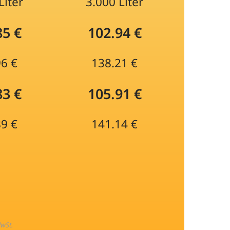
Liter
3.000 Liter
85 €
102.94 €
96 €
138.21 €
83 €
105.91 €
89 €
141.14 €
MwSt.