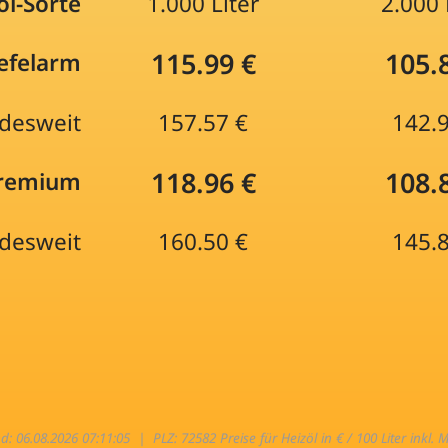
öl-Sorte
1.000 Liter
2.000 
115.99 €
105.
efelarm
desweit
157.57 €
142.
118.96 €
108.
Premium
desweit
160.50 €
145.
nd: 06.08.2026 07:11:05 |
PLZ: 72582 Preise für Heizöl in € / 100 Liter inkl. 