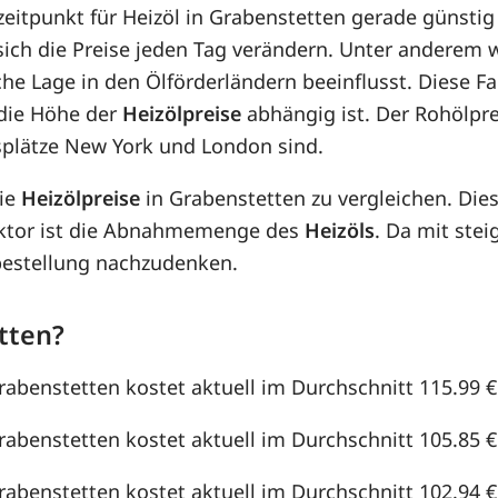
zeitpunkt für Heizöl in Grabenstetten gerade günstig 
 sich die Preise jeden Tag verändern. Unter anderem
che Lage in den Ölförderländern beeinflusst. Diese F
die Höhe der
Heizölpreise
abhängig ist. Der Rohölpre
splätze New York und London sind.
die
Heizölpreise
in Grabenstetten zu vergleichen. Di
aktor ist die Abnahmemenge des
Heizöls
. Da mit st
lbestellung nachzudenken.
tten?
Grabenstetten kostet aktuell im Durchschnitt 115.99 €u
Grabenstetten kostet aktuell im Durchschnitt 105.85 €u
Grabenstetten kostet aktuell im Durchschnitt 102.94 €u