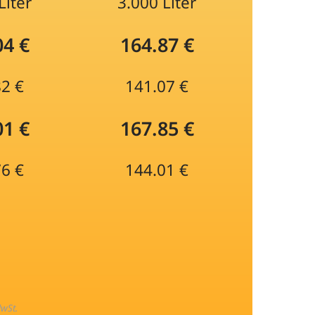
Liter
3.000 Liter
04 €
164.87 €
82 €
141.07 €
01 €
167.85 €
76 €
144.01 €
MwSt.