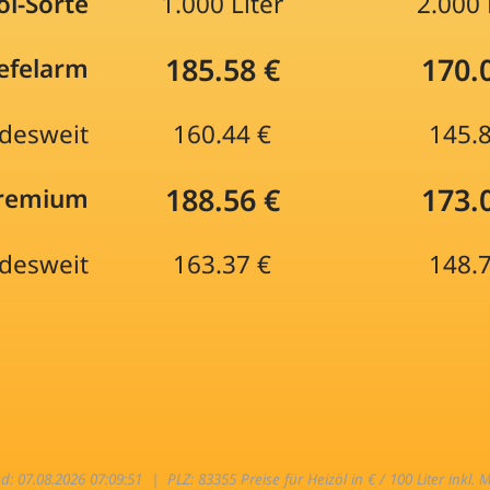
öl-Sorte
1.000 Liter
2.000 
185.58 €
170.
efelarm
desweit
160.44 €
145.
188.56 €
173.
Premium
desweit
163.37 €
148.
nd: 07.08.2026 07:09:51 |
PLZ: 83355 Preise für Heizöl in € / 100 Liter inkl. 