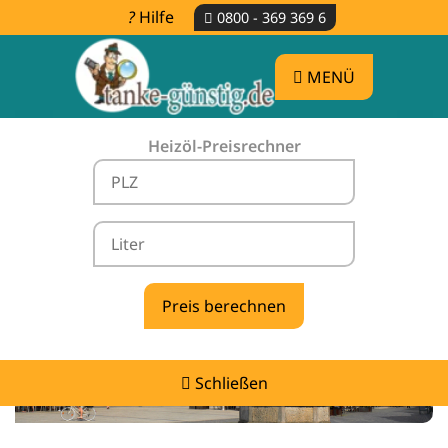
Hilfe
0800 - 369 369 6
MENÜ
Heizöl-Preisrechner
Heizölpreise Gorden -
vergleichen & günstig tanken
Schließen