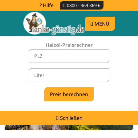
Hilfe
0800 - 369 369 6
MENÜ
Heizöl-Preisrechner
Heizölpreise Gomaringen -
vergleichen & günstig tanken
Schließen