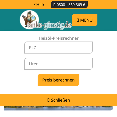
Hilfe
0800 - 369 369 6
MENÜ
Heizöl-Preisrechner
Heizölpreise Goldenstädt -
vergleichen & günstig tanken
Schließen