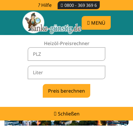
Hilfe
0800 - 369 369 6
MENÜ
Heizöl-Preisrechner
Heizölpreise Görschen -
vergleichen & günstig tanken
Schließen