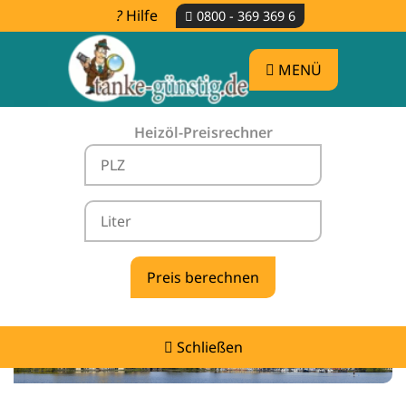
Hilfe
0800 - 369 369 6
MENÜ
Heizöl-Preisrechner
Heizölpreise Godern -
vergleichen & günstig tanken
Schließen