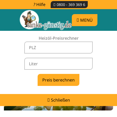
Hilfe
0800 - 369 369 6
MENÜ
Heizöl-Preisrechner
Heizölpreise Gleiritsch -
vergleichen & günstig tanken
Schließen