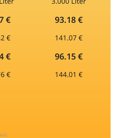
Liter
3.000 Liter
7 €
93.18 €
82 €
141.07 €
4 €
96.15 €
76 €
144.01 €
MwSt.