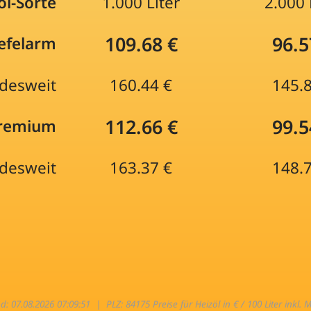
öl-Sorte
1.000 Liter
2.000 
109.68 €
96.5
efelarm
desweit
160.44 €
145.
112.66 €
99.5
Premium
desweit
163.37 €
148.
nd: 07.08.2026 07:09:51 |
PLZ: 84175 Preise für Heizöl in € / 100 Liter inkl. 