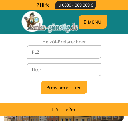
Hilfe
0800 - 369 369 6
MENÜ
Heizöl-Preisrechner
Heizölpreise Gersten -
vergleichen & günstig tanken
Schließen