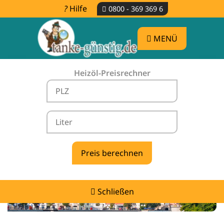
Hilfe
0800 - 369 369 6
MENÜ
Heizöl-Preisrechner
Heizölpreise Gerolsbach -
vergleichen & günstig tanken
Schließen