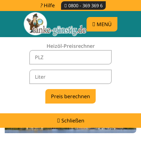
Hilfe
0800 - 369 369 6
MENÜ
Heizöl-Preisrechner
Heizölpreise Gadebusch -
vergleichen & günstig tanken
Schließen