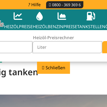
Hilfe
0800 - 369 369 6
HEIZÖLPREISE
HEIZÖL
BENZINPREISE
TANKSTELLEN
Heizöl-Preisrechner
-
Schließen
ig tanken