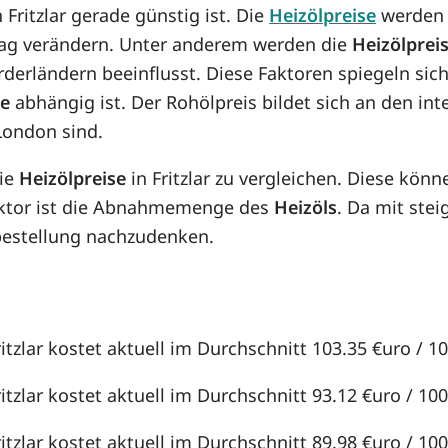
n Fritzlar gerade günstig ist. Die
Heizölpreise
werden v
n Tag verändern. Unter anderem werden die
Heizölprei
örderländern beeinflusst. Diese Faktoren spiegeln sic
se
abhängig ist. Der Rohölpreis bildet sich an den in
London sind.
die
Heizölpreise
in Fritzlar zu vergleichen. Diese kö
aktor ist die Abnahmemenge des
Heizöls
. Da mit st
lbestellung nachzudenken.
itzlar kostet aktuell im Durchschnitt 103.35 €uro / 100
itzlar kostet aktuell im Durchschnitt 93.12 €uro / 100 
itzlar kostet aktuell im Durchschnitt 89.98 €uro / 100 