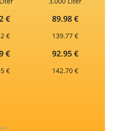
Liter
3.000 Liter
2 €
89.98 €
52 €
139.77 €
9 €
92.95 €
45 €
142.70 €
MwSt.