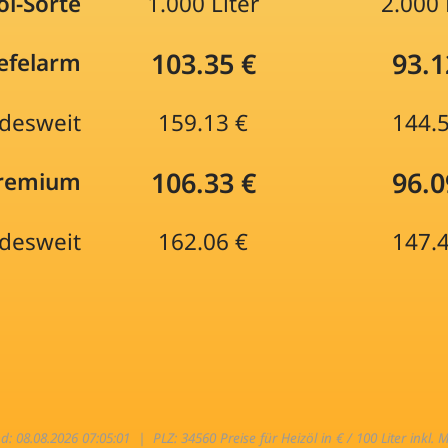
öl-Sorte
1.000 Liter
2.000 
103.35 €
93.1
efelarm
desweit
159.13 €
144.
106.33 €
96.0
Premium
desweit
162.06 €
147.
nd: 08.08.2026 07:05:01 |
PLZ: 34560 Preise für Heizöl in € / 100 Liter inkl. 