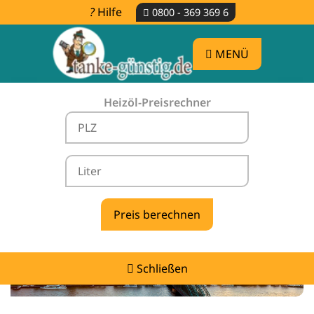
Hilfe
0800 - 369 369 6
MENÜ
Heizöl-Preisrechner
Heizölpreise Frechen -
vergleichen & günstig tanken
Schließen