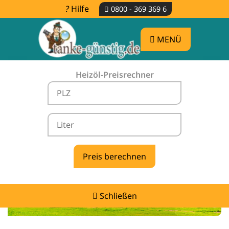
Hilfe
0800 - 369 369 6
MENÜ
Heizöl-Preisrechner
Heizölpreise Frankenthal -
vergleichen & günstig tanken
Schließen