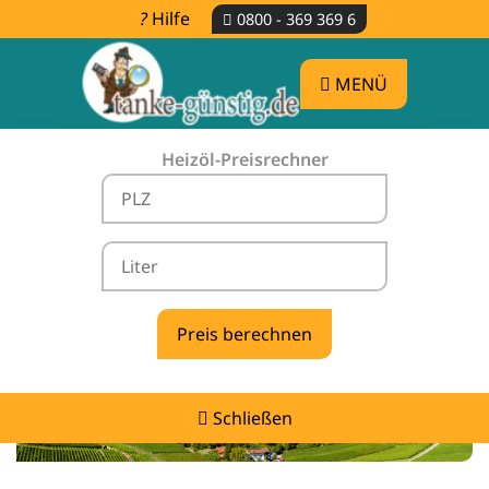
Hilfe
0800 - 369 369 6
MENÜ
Heizöl-Preisrechner
Heizölpreise Frankenhardt -
vergleichen & günstig tanken
Schließen