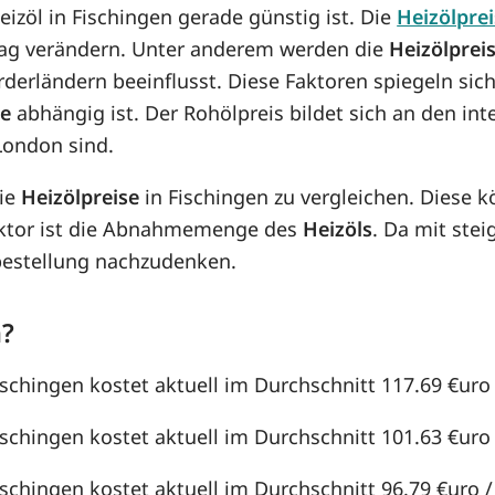
eizöl in Fischingen gerade günstig ist. Die
Heizölpre
n Tag verändern. Unter anderem werden die
Heizölprei
örderländern beeinflusst. Diese Faktoren spiegeln sic
se
abhängig ist. Der Rohölpreis bildet sich an den in
London sind.
die
Heizölpreise
in Fischingen zu vergleichen. Diese
aktor ist die Abnahmemenge des
Heizöls
. Da mit st
lbestellung nachzudenken.
n?
ischingen kostet aktuell im Durchschnitt 117.69 €uro /
ischingen kostet aktuell im Durchschnitt 101.63 €uro /
ischingen kostet aktuell im Durchschnitt 96.79 €uro / 