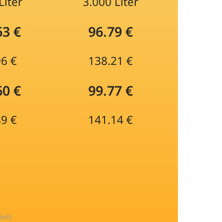
Liter
3.000 Liter
63 €
96.79 €
96 €
138.21 €
60 €
99.77 €
89 €
141.14 €
MwSt.