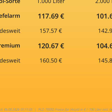
öl-Sorte
1.000 Liter
2.000 
117.69 €
101.
efelarm
desweit
157.57 €
142.
120.67 €
104.
Premium
desweit
160.50 €
145.
nd: 06.08.2026 07:11:05 |
PLZ: 79592 Preise für Heizöl in € / 100 Liter inkl. 