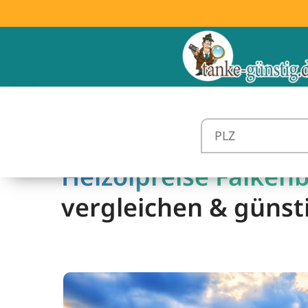
Heizölpreise Falkenb
vergleichen & günst