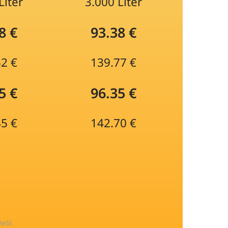
Liter
3.000 Liter
8 €
93.38 €
52 €
139.77 €
5 €
96.35 €
45 €
142.70 €
MwSt.