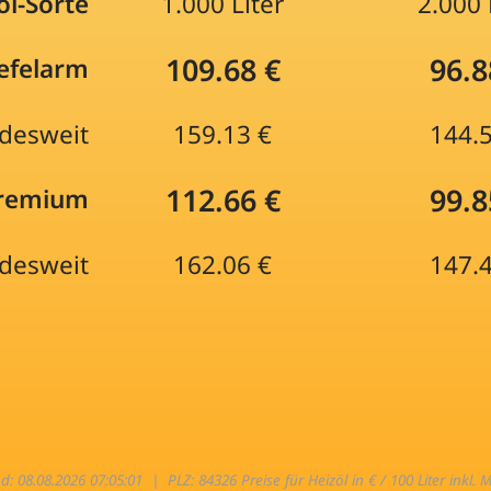
öl-Sorte
1.000 Liter
2.000 
109.68 €
96.8
efelarm
desweit
159.13 €
144.
112.66 €
99.8
Premium
desweit
162.06 €
147.
nd: 08.08.2026 07:05:01 |
PLZ: 84326 Preise für Heizöl in € / 100 Liter inkl. 