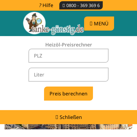
Hilfe
0800 - 369 369 6
MENÜ
Heizöl-Preisrechner
Heizölpreise Eurasburg -
vergleichen & günstig tanken
Schließen