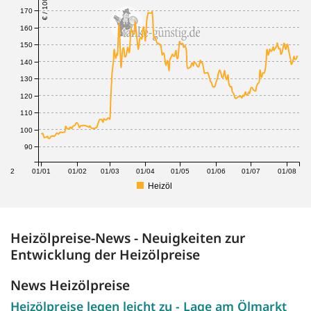
€ / 100 Liter
170
160
150
140
130
120
110
100
90
1/12
01/01
01/02
01/03
01/04
01/05
01/06
01/07
01/08
Heizöl
Heizölpreise-News - Neuigkeiten zur
Entwicklung der Heizölpreise
News Heizölpreise
Heizölpreise legen leicht zu - Lage am Ölmarkt