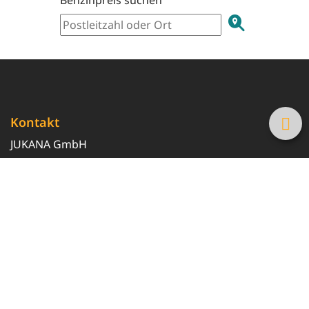
Kontakt
JUKANA GmbH
0800 369 369 6
info@tanke-guenstig.de
Quicklinks
Über uns
Magazin
Heizöl-Preisrechner
Tankstellensuche