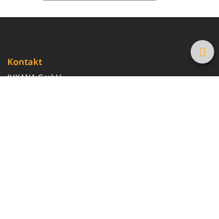
Kontakt
JUKANA GmbH
0800 369 369 6
info@tanke-guenstig.de
Quicklinks
Über uns
Magazin
Heizöl-Preisrechner
Tankstellensuche
Newsletter erhalten