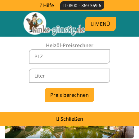
Hilfe
0800 - 369 369 6
MENÜ
Heizöl-Preisrechner
Heizölpreise Eschenbach in der Oberpfalz
-
vergleichen & günstig tanken
Schließen