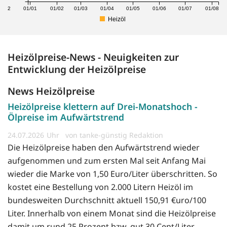
1/12
01/01
01/02
01/03
01/04
01/05
01/06
01/07
01/08
Heizöl
Heizölpreise-News - Neuigkeiten zur
Entwicklung der Heizölpreise
News Heizölpreise
Heizölpreise klettern auf Drei-Monatshoch -
Ölpreise im Aufwärtstrend
24.07.2026
von tanke-günstig Redaktion
Die Heizölpreise haben den Aufwärtstrend wieder
aufgenommen und zum ersten Mal seit Anfang Mai
wieder die Marke von 1,50 Euro/Liter überschritten. So
kostet eine Bestellung von 2.000 Litern Heizöl im
bundesweiten Durchschnitt aktuell 150,91 €uro/100
Liter. Innerhalb von einem Monat sind die Heizölpreise
damit um rund 25 Prozent bzw. gut 30 Cent/Liter