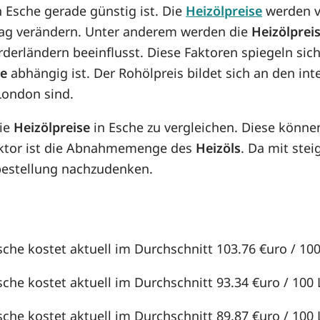
in Esche gerade günstig ist. Die
Heizölpreise
werden vo
n Tag verändern. Unter anderem werden die
Heizölprei
örderländern beeinflusst. Diese Faktoren spiegeln sic
se
abhängig ist. Der Rohölpreis bildet sich an den in
London sind.
die
Heizölpreise
in Esche zu vergleichen. Diese könn
aktor ist die Abnahmemenge des
Heizöls
. Da mit st
lbestellung nachzudenken.
sche kostet aktuell im Durchschnitt 103.76 €uro / 100 
sche kostet aktuell im Durchschnitt 93.34 €uro / 100 L
sche kostet aktuell im Durchschnitt 89.87 €uro / 100 L