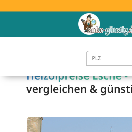
Heizölpreise Esche -
vergleichen & günst