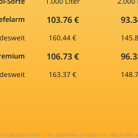
öl-Sorte
1.000 Liter
2.000 
103.76 €
93.3
efelarm
desweit
160.44 €
145.
106.73 €
96.3
Premium
desweit
163.37 €
148.
nd: 07.08.2026 07:09:51 |
PLZ: 49828 Preise für Heizöl in € / 100 Liter inkl. 