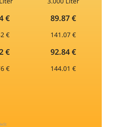
Liter
3.000 Liter
4 €
89.87 €
82 €
141.07 €
2 €
92.84 €
76 €
144.01 €
MwSt.