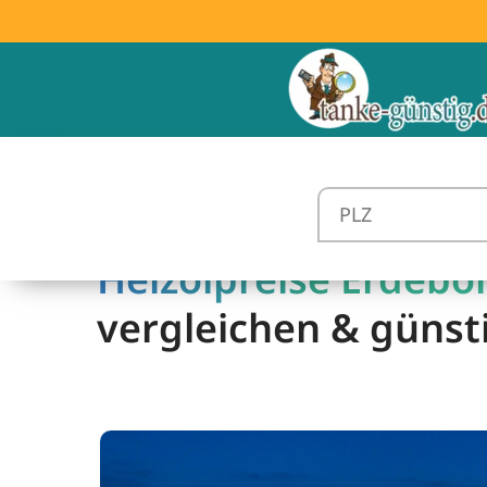
Heizölpreise Erdebor
vergleichen & günst