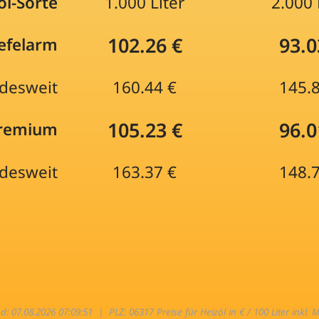
öl-Sorte
1.000 Liter
2.000 
102.26 €
93.0
efelarm
desweit
160.44 €
145.
105.23 €
96.0
Premium
desweit
163.37 €
148.
nd: 07.08.2026 07:09:51 |
PLZ: 06317 Preise für Heizöl in € / 100 Liter inkl. 