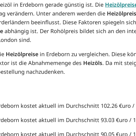
Heizöl in Erdeborn gerade günstig ist. Die
Heizölpreis
n Tag verändern. Unter anderem werden die
Heizölprei
örderländern beeinflusst. Diese Faktoren spiegeln sic
se
abhängig ist. Der Rohölpreis bildet sich an den in
London sind.
die
Heizölpreise
in Erdeborn zu vergleichen. Diese k
aktor ist die Abnahmemenge des
Heizöls
. Da mit st
lbestellung nachzudenken.
rdeborn kostet aktuell im Durchschnitt 102.26 €uro / 
rdeborn kostet aktuell im Durchschnitt 93.03 €uro / 10
rdeborn kostet aktuell im Durchschnitt 90.05 €uro / 10