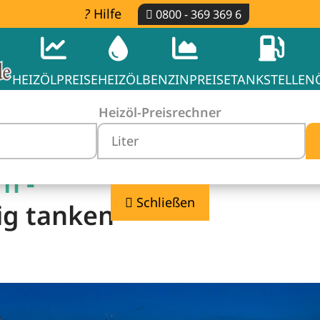
Hilfe
0800 - 369 369 6
HEIZÖLPREISE
HEIZÖL
BENZINPREISE
TANKSTELLEN
Heizöl-Preisrechner
n -
Schließen
ig tanken