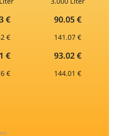
Liter
3.000 Liter
3 €
90.05 €
82 €
141.07 €
1 €
93.02 €
76 €
144.01 €
MwSt.