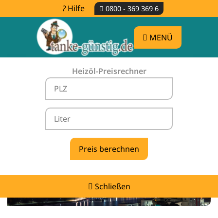
Hilfe
0800 - 369 369 6
MENÜ
Heizöl-Preisrechner
Heizölpreise Ennepetal -
vergleichen & günstig tanken
Schließen