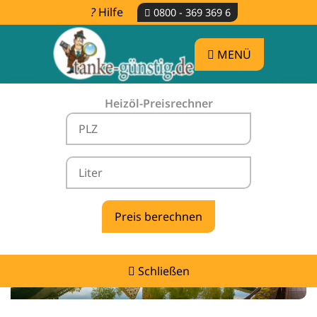
Hilfe
0800 - 369 369 6
MENÜ
Heizöl-Preisrechner
Heizölpreise Emerkingen -
vergleichen & günstig tanken
Schließen