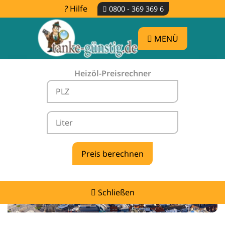
Hilfe
0800 - 369 369 6
MENÜ
Heizöl-Preisrechner
Heizölpreise Elsterwerda -
vergleichen & günstig tanken
Schließen