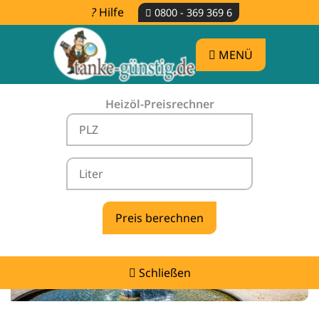
Hilfe
0800 - 369 369 6
MENÜ
Heizöl-Preisrechner
Heizölpreise Eggenstein-Leopoldshafen -
vergleichen & günstig tanken
Schließen