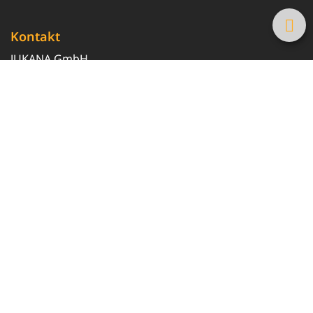
Kontakt
JUKANA GmbH
0800 369 369 6
info@tanke-guenstig.de
Quicklinks
Über uns
Magazin
Heizöl-Preisrechner
Tankstellensuche
Newsletter erhalten