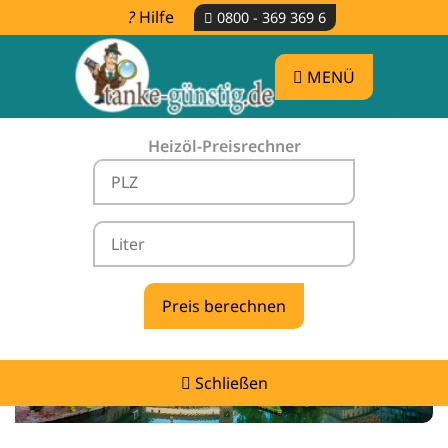
Hilfe
0800 - 369 369 6
MENÜ
Heizöl-Preisrechner
Heizölpreise Eckental -
vergleichen & günstig tanken
Schließen