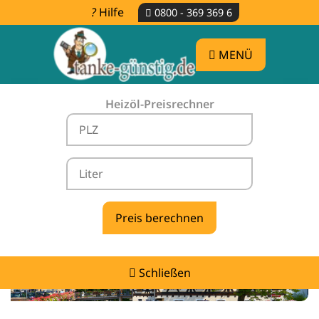
Hilfe
0800 - 369 369 6
MENÜ
Heizöl-Preisrechner
Heizölpreise Ebersbach an der Fils -
vergleichen & günstig tanken
Schließen