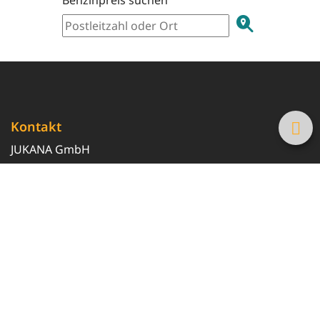
Kontakt
JUKANA GmbH
0800 369 369 6
info@tanke-guenstig.de
Quicklinks
Über uns
Magazin
Heizöl-Preisrechner
Tankstellensuche