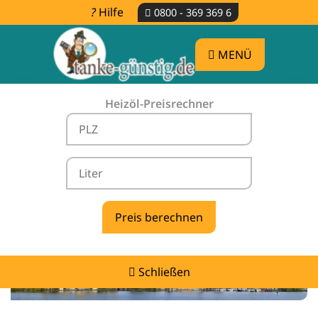
Hilfe
0800 - 369 369 6
MENÜ
Heizöl-Preisrechner
Heizölpreise Drönnewitz -
vergleichen & günstig tanken
Schließen