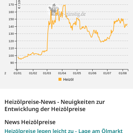
€ / 100 Liter
170
160
150
140
130
120
110
100
90
1/12
01/01
01/02
01/03
01/04
01/05
01/06
01/07
01/08
Heizöl
Heizölpreise-News - Neuigkeiten zur
Entwicklung der Heizölpreise
News Heizölpreise
Heizölpreise legen leicht zu - Lage am Ölmarkt