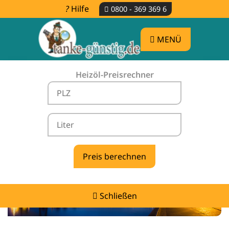
Hilfe
0800 - 369 369 6
MENÜ
Heizöl-Preisrechner
Heizölpreise Dornum -
vergleichen & günstig tanken
Schließen