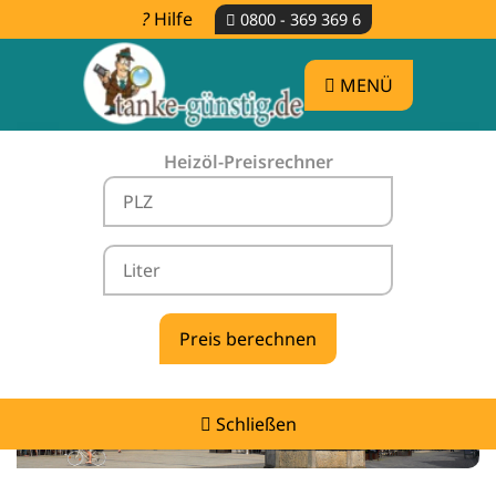
Hilfe
0800 - 369 369 6
MENÜ
Heizöl-Preisrechner
Heizölpreise Dollenchen -
vergleichen & günstig tanken
Schließen