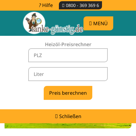
Hilfe
0800 - 369 369 6
MENÜ
Heizöl-Preisrechner
Heizölpreise Dohma -
vergleichen & günstig tanken
Schließen