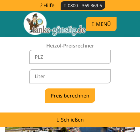
Hilfe
0800 - 369 369 6
MENÜ
Heizöl-Preisrechner
Heizölpreise Dötlingen -
vergleichen & günstig tanken
Schließen