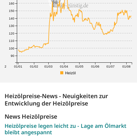
160
150
140
130
120
110
100
90
1/12
01/01
01/02
01/03
01/04
01/05
01/06
01/07
01/08
Heizöl
Heizölpreise-News - Neuigkeiten zur
Entwicklung der Heizölpreise
News Heizölpreise
Heizölpreise legen leicht zu - Lage am Ölmarkt
bleibt angespannt