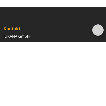
Kontakt
JUKANA GmbH
0800 369 369 6
info@tanke-guenstig.de
Quicklinks
Über uns
Magazin
Heizöl-Preisrechner
Tankstellensuche
Newsletter erhalten