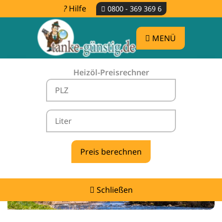
Hilfe
0800 - 369 369 6
MENÜ
Heizöl-Preisrechner
Heizölpreise Dobel -
vergleichen & günstig tanken
Schließen