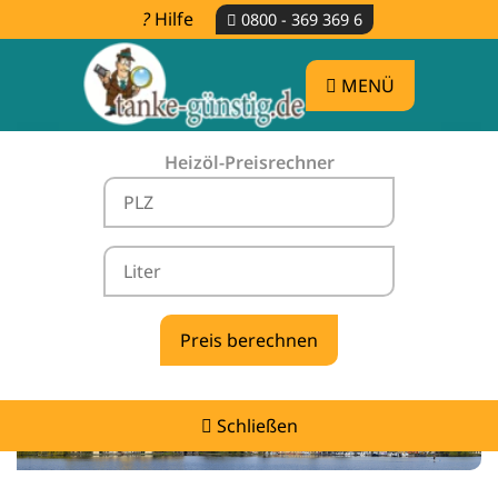
Hilfe
0800 - 369 369 6
MENÜ
Heizöl-Preisrechner
Heizölpreise Dersenow -
vergleichen & günstig tanken
Schließen