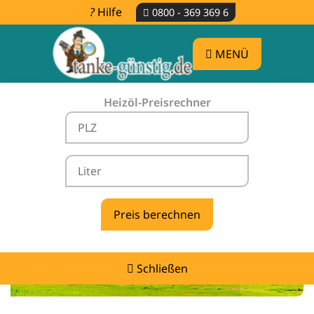
Hilfe
0800 - 369 369 6
MENÜ
Heizöl-Preisrechner
Heizölpreise Demitz-Thumitz -
vergleichen & günstig tanken
Schließen