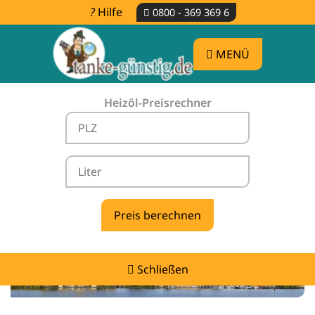
Hilfe
0800 - 369 369 6
MENÜ
Heizöl-Preisrechner
Heizölpreise Demen -
vergleichen & günstig tanken
Schließen