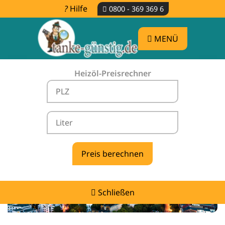
Hilfe
0800 - 369 369 6
MENÜ
Heizöl-Preisrechner
Heizölpreise Dederstedt -
vergleichen & günstig tanken
Schließen