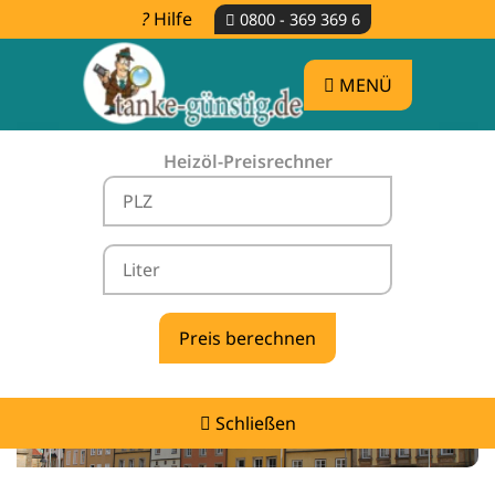
Hilfe
0800 - 369 369 6
MENÜ
Heizöl-Preisrechner
Heizölpreise Damme -
vergleichen & günstig tanken
Schließen