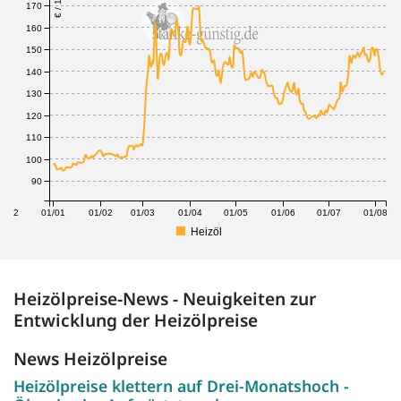
170
160
150
140
130
120
110
100
90
1/12
01/01
01/02
01/03
01/04
01/05
01/06
01/07
01/08
Heizöl
Heizölpreise-News - Neuigkeiten zur
Entwicklung der Heizölpreise
News Heizölpreise
Heizölpreise klettern auf Drei-Monatshoch -