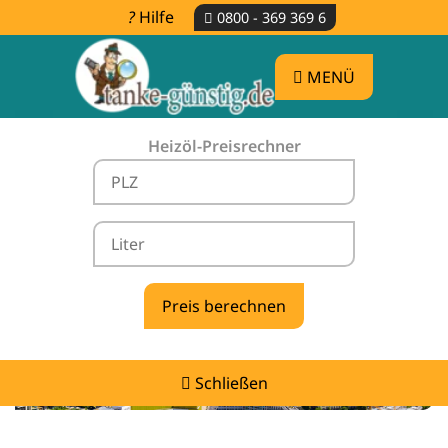
Hilfe
0800 - 369 369 6
MENÜ
Heizöl-Preisrechner
Heizölpreise Dammbach -
vergleichen & günstig tanken
Schließen