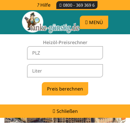
Hilfe
0800 - 369 369 6
MENÜ
Heizöl-Preisrechner
Heizölpreise Chieming -
vergleichen & günstig tanken
Schließen