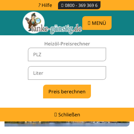
Hilfe
0800 - 369 369 6
MENÜ
Heizöl-Preisrechner
Heizölpreise Cambs -
vergleichen & günstig tanken
Schließen