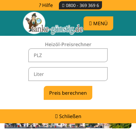
Hilfe
0800 - 369 369 6
MENÜ
Heizöl-Preisrechner
Heizölpreise Buxheim -
vergleichen & günstig tanken
Schließen