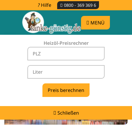
Hilfe
0800 - 369 369 6
MENÜ
Heizöl-Preisrechner
Heizölpreise Burgkirchen an der Alz -
vergleichen & günstig tanken
Schließen